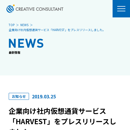
TOP
NEWS
企業向け社内仮想通貨サービス「HARVEST」をプレスリリースしました。
ABOUT
SERVICES
MESSAGE
システム開発
最新情報
PHILOSOPHY
OUR BUSINESS
COMPANY
Blockchain
ACCESS
HARVEST
ComComCoin
2019.03.25
お知らせ
NEWS
RECRUIT
企業向け社内仮想通貨サービス
VISION
「HARVEST」をプレスリリースし
募集要項
CLUB ACTIVITIES