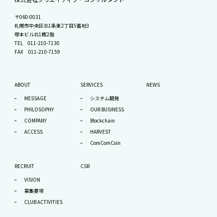
〒060-0031
札幌市中央区北1条東2丁目5番地3
塚本ビル北1館2階
TEL
011-210-7130
FAX 011-210-7159
ABOUT
SERVICES
NEWS
MESSAGE
システム開発
PHILOSOPHY
OUR BUSINESS
COMPANY
Blockchain
ACCESS
HARVEST
ComComCoin
RECRUIT
CSR
VISION
募集要項
CLUB ACTIVITIES