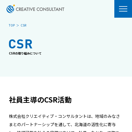
TOP
CSR
ABOUT
SERVICES
MESSAGE
システム開発
CSRの取り組みについて
PHILOSOPHY
OUR BUSINESS
COMPANY
Blockchain
ACCESS
HARVEST
ComComCoin
社員主導のCSR活動
NEWS
RECRUIT
VISION
株式会社クリエイティブ・コンサルタントは、地域のみなさ
募集要項
まとのパートナーシップを通して、
北海道の活性化に寄与
CLUB ACTIVITIES