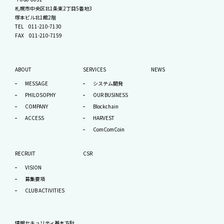
札幌市中央区北1条東2丁目5番地3
塚本ビル北1館2階
TEL
011-210-7130
FAX 011-210-7159
ABOUT
SERVICES
NEWS
MESSAGE
システム開発
PHILOSOPHY
OUR BUSINESS
COMPANY
Blockchain
ACCESS
HARVEST
ComComCoin
RECRUIT
CSR
VISION
募集要項
CLUB ACTIVITIES
情報セキュリティ基本方針