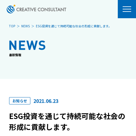
TOP
NEWS
ESG投資を通じて持続可能な社会の形成に貢献します。
ABOUT
SERVICES
MESSAGE
システム開発
最新情報
PHILOSOPHY
OUR BUSINESS
COMPANY
Blockchain
ACCESS
HARVEST
ComComCoin
2021.06.23
お知らせ
NEWS
RECRUIT
ESG投資を通じて持続可能な社会の
VISION
形成に貢献します。
募集要項
CLUB ACTIVITIES