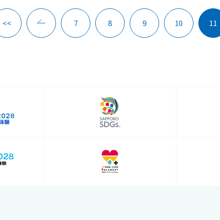
<<
7
8
9
10
11