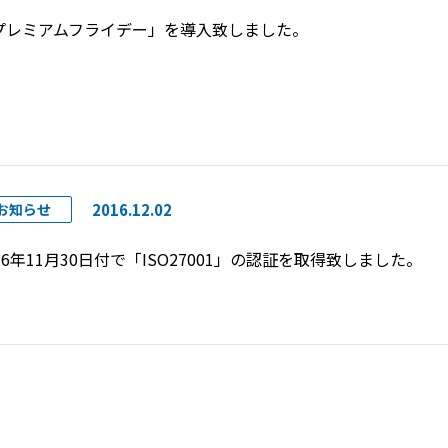
プレミアムフライデー」を導入致しました。
SERVICES
NEWS
RECRUIT
システム開発
VISION
OUR BUSINESS
募集要項
Blockchain
CLUB ACTIV
HARVEST
2016.12.02
お知らせ
ComComCoin
16年11月30日付で「ISO27001」の認証を取得致しました。