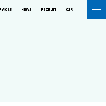
RVICES
NEWS
RECRUIT
CSR
Y
募集要項
HARVEST
COMPANY
CLUB ACTIVITIES
ComComCoin
ACCESS