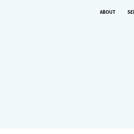
ABOUT
SE
テム開発
OUR BUSINESS
MESSAGE
Blockchain
VISION
PHILOSOPH