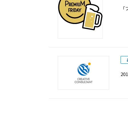
「
ABOUT
MESSAGE
PHILOSOPHY
COMPANY
ACCESS
20