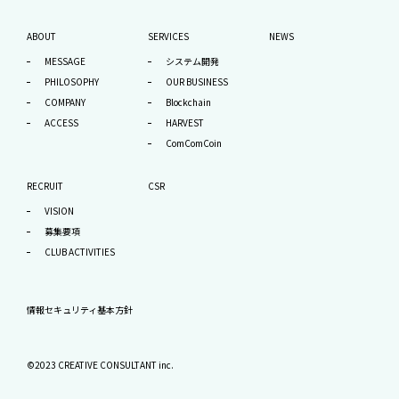
ABOUT
SERVICES
NEWS
MESSAGE
システム開発
PHILOSOPHY
OUR BUSINESS
COMPANY
Blockchain
ACCESS
HARVEST
ComComCoin
RECRUIT
CSR
VISION
募集要項
CLUB ACTIVITIES
情報セキュリティ基本方針
©2023 CREATIVE CONSULTANT inc.