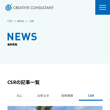
TOP
NEWS
CSR
ABOUT
SERVICES
MESSAGE
システム開発
最新情報
PHILOSOPHY
OUR BUSINESS
COMPANY
Blockchain
ACCESS
HARVEST
ComComCoin
CSRの記事一覧
NEWS
RECRUIT
VISION
ALL
お知らせ
採用情報
CSR
募集要項
CLUB ACTIVITIES